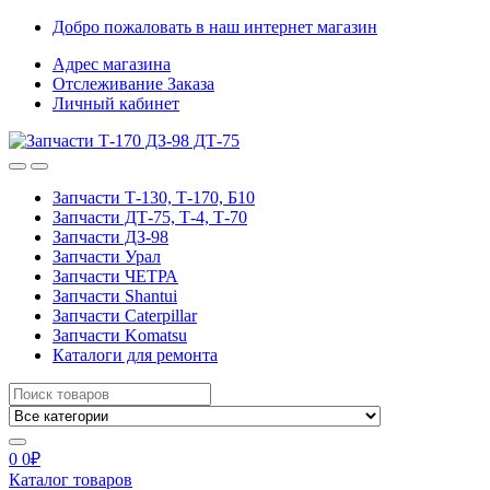
Skip
Skip
Добро пожаловать в наш интернет магазин
to
to
Адрес магазина
navigation
content
Отслеживание Заказа
Личный кабинет
Запчасти Т-130, Т-170, Б10
Запчасти ДТ-75, Т-4, Т-70
Запчасти ДЗ-98
Запчасти Урал
Запчасти ЧЕТРА
Запчасти Shantui
Запчасти Caterpillar
Запчасти Komatsu
Каталоги для ремонта
Search
for:
0
0
₽
Каталог товаров