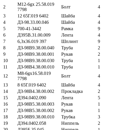
М12-6gх 25.58.019
2
Болт
4
7798
3
12 65Г.019 6402
Шайба
4
4
ДЗ-98.33.00.046
Шайба
4
5
700-41-3442
Рамка
9
6
Д395В.31.00.009
Лента
4
7
6,3х36.019 397
Шплинт
9
8
ДЗ-98В9.38.00.040
Труба
2
9
ДЗ-98В9.38.00.001
Рукав
2
10
ДЗ-98В9.38.00.030
Труба
1
11
ДЗ-98В4.38.00.010
Труба
1
М8-6gх16.58.019
12
Болт
4
7798
13
8 65Г.019 6402
Шайба
4
14
ДЗ-98В4.38.00.002
Прокладка
2
15
Д394.0402.090
Лента
5
16
ДЗ-98В5.38.00.003
Рукав
1
17
ДЗ-98В5.38.00.002
Рукав
1
18
ДЗ-98В9.38.00.010
Трубка
3
19
Д394.0402.058
Ниппель
2
20
Д395Б.35.045
Ниппель
1