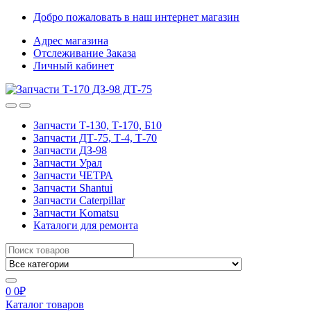
Skip
Skip
Добро пожаловать в наш интернет магазин
to
to
Адрес магазина
navigation
content
Отслеживание Заказа
Личный кабинет
Запчасти Т-130, Т-170, Б10
Запчасти ДТ-75, Т-4, Т-70
Запчасти ДЗ-98
Запчасти Урал
Запчасти ЧЕТРА
Запчасти Shantui
Запчасти Caterpillar
Запчасти Komatsu
Каталоги для ремонта
Search
for:
0
0
₽
Каталог товаров