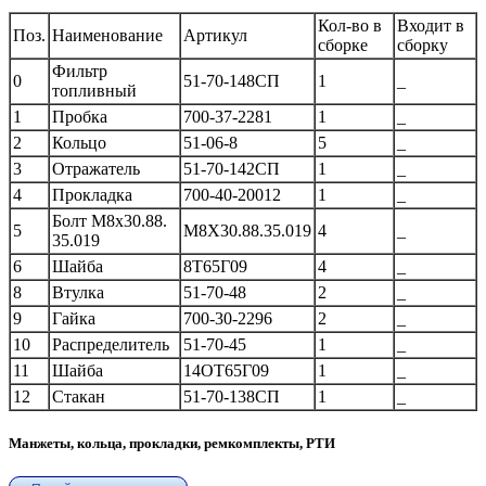
Кол-во в
Входит в
Поз.
Наименование
Артикул
сборке
сборку
Фильтр
0
51-70-148СП
1
_
топливный
1
Пробка
700-37-2281
1
_
2
Кольцо
51-06-8
5
_
3
Отражатель
51-70-142СП
1
_
4
Прокладка
700-40-20012
1
_
Болт М8х30.88.
5
М8Х30.88.35.019
4
_
35.019
6
Шайба
8Т65Г09
4
_
8
Втулка
51-70-48
2
_
9
Гайка
700-30-2296
2
_
10
Распределитель
51-70-45
1
_
11
Шайба
14ОТ65Г09
1
_
12
Стакан
51-70-138СП
1
_
Манжеты, кольца, прокладки, ремкомплекты, РТИ