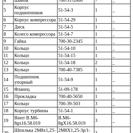
4
Шайба
700-31-2606
7
_
Корпус
5
51-54-3
1
_
подшипников
6
Корпус компрессора
51-54-29
1
_
7
Диск
51-54-5
1
_
8
Колесо компрессора
51-54-7
1
_
9
Гайка
700-30-2345
1
_
10
Кольцо
51-54-10
1
_
11
Кольцо
51-54-15
1
_
12
Кольцо
51-54-18
2
_
13
Кольцо
700-40-7385
1
_
Подшипник
14
51-54-9
1
_
упорный
15
Фланец
51-09-178
1
_
16
Прокладка
700-40-5650
1
_
17
Кольцо
700-39-503
3
_
18
Корпус турбины
51-54-1
1
_
Винт В.М6-
В.М6-
19
3
_
8gх16.58.019
8gХ16.58.019
Шпилька 2М8х1,25-
2М8Х1,25-3p/1-
20
3
_