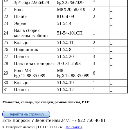
3p/1-6gх22/66/029
6gХ22/66/029
21
Болт
М8Х20.58.019
2
_
22
Шайба
8Т65Г09
2
_
23
Экран
51-54-4
1
_
Вал в сборе с
24
51-54-101СП
1
_
колесом турбины
25
Кольцо
51-54-11
2
_
26
Подшипник
51-54-8
1
_
27
Планка
51-54-20
3
_
28
Пластина стопорная
700-31-2593
3
_
Болт М8-
М8-
29
6
_
6gх12.88.35.089
6gХ12.88.35.089
30
Кольцо
51-54-19
1
_
31
Планка
51-54-12
1
_
Манжеты, кольца, прокладки, ремкомплекты, РТИ
Перейти на страницу
Есть Вопросы ? Звоните нам 24/7!
+7-922-750-46-81
© Интернет магазин | ООО “UTZ174” |
Контакты