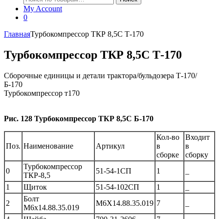
My Account
0
Главная
Турбокомпрессор ТКР 8,5С Т-170
Турбокомпрессор ТКР 8,5С Т-170
Сборочные единицы и детали трактора/бульдозера Т-170/
Б-170
Турбокомпрессор т170
Рис. 128 Турбокомпрессор ТКР 8,5С Б-170
Кол-во
Входит
Поз.
Наименование
Артикул
в
в
сборке
сборку
Турбокомпрессор
0
51-54-1СП
1
_
ТКР-8,5
1
Щиток
51-54-102СП
1
_
Болт
2
М6Х14.88.35.019
7
_
М6х14.88.35.019