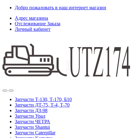
Skip
Skip
Добро пожаловать в наш интернет магазин
to
to
Адрес магазина
navigation
content
Отслеживание Заказа
Личный кабинет
Запчасти Т-130, Т-170, Б10
Запчасти ДТ-75, Т-4, Т-70
Запчасти ДЗ-98
Запчасти Урал
Запчасти ЧЕТРА
Запчасти Shantui
Запчасти Caterpillar