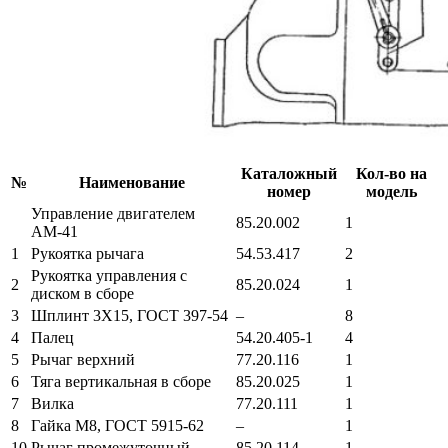
Каталожный
Кол-во на
№
Наименование
номер
модель
Управление двигателем
85.20.002
1
АМ-41
1
Рукоятка рычага
54.53.417
2
Рукоятка управления с
2
85.20.024
1
диском в сборе
3
Шплинт 3Х15, ГОСТ 397-54
–
8
4
Палец
54.20.405-1
4
5
Рычаг верхний
77.20.116
1
6
Тяга вертикальная в сборе
85.20.025
1
7
Вилка
77.20.111
1
8
Гайка М8, ГОСТ 5915-62
–
1
10
Рычаг промежуточный
85.20.114
1