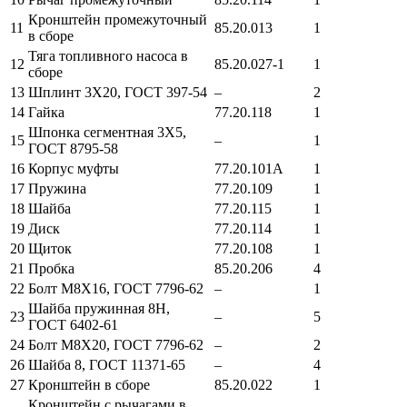
Кронштейн промежуточный
11
85.20.013
1
в сборе
Тяга топливного насоса в
12
85.20.027-1
1
сборе
13
Шплинт 3Х20, ГОСТ 397-54
–
2
14
Гайка
77.20.118
1
Шпонка сегментная 3Х5,
15
–
1
ГОСТ 8795-58
16
Корпус муфты
77.20.101А
1
17
Пружина
77.20.109
1
18
Шайба
77.20.115
1
19
Диск
77.20.114
1
20
Щиток
77.20.108
1
21
Пробка
85.20.206
4
22
Болт М8Х16, ГОСТ 7796-62
–
1
Шайба пружинная 8Н,
23
–
5
ГОСТ 6402-61
24
Болт М8Х20, ГОСТ 7796-62
–
2
26
Шайба 8, ГОСТ 11371-65
–
4
27
Кронштейн в сборе
85.20.022
1
Кронштейн с рычагами в