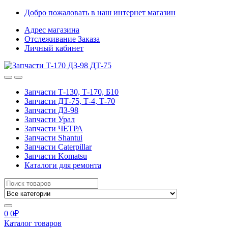
Skip
Skip
Добро пожаловать в наш интернет магазин
to
to
Адрес магазина
navigation
content
Отслеживание Заказа
Личный кабинет
Запчасти Т-130, Т-170, Б10
Запчасти ДТ-75, Т-4, Т-70
Запчасти ДЗ-98
Запчасти Урал
Запчасти ЧЕТРА
Запчасти Shantui
Запчасти Caterpillar
Запчасти Komatsu
Каталоги для ремонта
Search
for:
0
0
₽
Каталог товаров