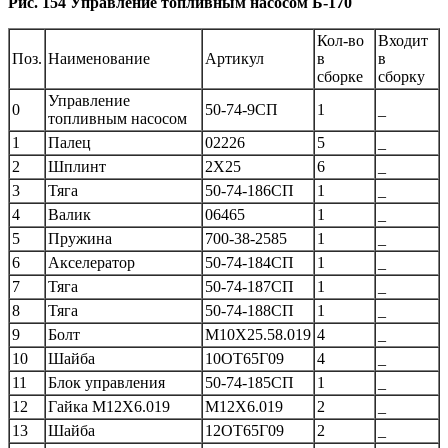
Рис. 154 Управление топливным насосом Б-170
Кол-во
Входит
Поз.
Наименование
Артикул
в
в
сборке
сборку
Управление
0
50-74-9СП
1
_
топливным насосом
1
Палец
02226
5
_
2
Шплинт
2Х25
6
_
3
Тяга
50-74-186СП
1
_
4
Валик
06465
1
_
5
Пружина
700-38-2585
1
_
6
Акселератор
50-74-184СП
1
_
7
Тяга
50-74-187СП
1
_
8
Тяга
50-74-188СП
1
_
9
Болт
М10Х25.58.019
4
_
10
Шайба
10ОТ65Г09
4
_
11
Блок управления
50-74-185СП
1
_
12
Гайка М12Х6.019
М12Х6.019
2
_
13
Шайба
12ОТ65Г09
2
_