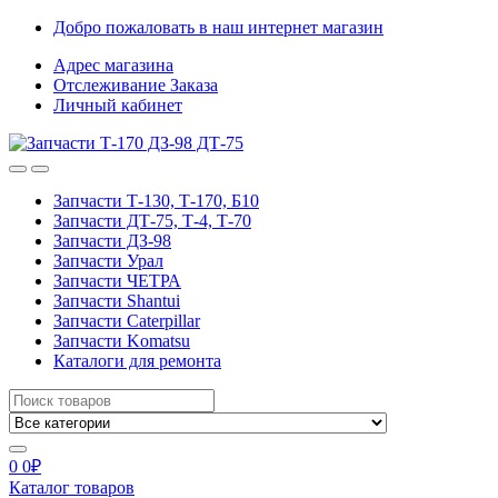
Skip
Skip
Добро пожаловать в наш интернет магазин
to
to
Адрес магазина
navigation
content
Отслеживание Заказа
Личный кабинет
Запчасти Т-130, Т-170, Б10
Запчасти ДТ-75, Т-4, Т-70
Запчасти ДЗ-98
Запчасти Урал
Запчасти ЧЕТРА
Запчасти Shantui
Запчасти Caterpillar
Запчасти Komatsu
Каталоги для ремонта
Search
for:
0
0
₽
Каталог товаров