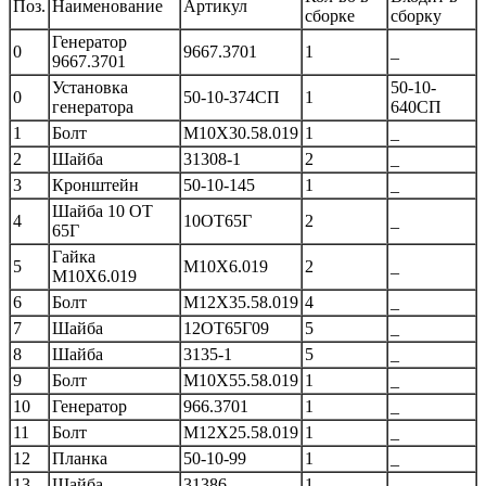
Поз.
Наименование
Артикул
сборке
сборку
Генератор
0
9667.3701
1
_
9667.3701
Установка
50-10-
0
50-10-374СП
1
генератора
640СП
1
Болт
М10Х30.58.019
1
_
2
Шайба
31308-1
2
_
3
Кронштейн
50-10-145
1
_
Шайба 10 ОТ
4
10ОТ65Г
2
_
65Г
Гайка
5
М10Х6.019
2
_
М10Х6.019
6
Болт
М12Х35.58.019
4
_
7
Шайба
12ОТ65Г09
5
_
8
Шайба
3135-1
5
_
9
Болт
М10Х55.58.019
1
_
10
Генератор
966.3701
1
_
11
Болт
М12Х25.58.019
1
_
12
Планка
50-10-99
1
_
13
Шайба
31386
1
_