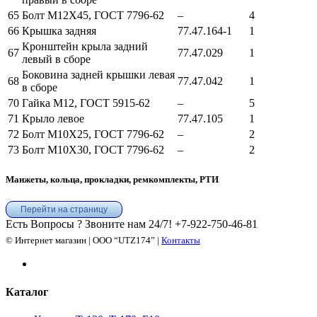
65
Болт М12Х45, ГОСТ 7796-62
–
4
66
Крышка задняя
77.47.164-1
1
Кронштейн крыла задний
67
77.47.029
1
левый в сборе
Боковина задней крышки левая
68
77.47.042
1
в сборе
70
Гайка М12, ГОСТ 5915-62
–
5
71
Крыло левое
77.47.105
1
72
Болт М10Х25, ГОСТ 7796-62
–
2
73
Болт М10Х30, ГОСТ 7796-62
–
2
Манжеты, кольца, прокладки, ремкомплекты, РТИ
Перейти на страницу
Есть Вопросы ? Звоните нам 24/7!
+7-922-750-46-81
© Интернет магазин | ООО “UTZ174” |
Контакты
Каталог