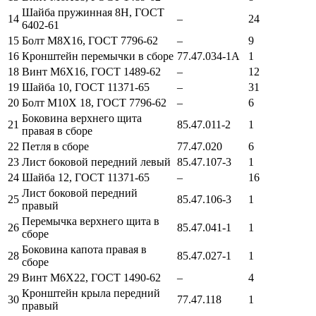
Шайба пружинная 8Н, ГОСТ
14
–
24
6402-61
15
Болт М8Х16, ГОСТ 7796-62
–
9
16
Кронштейн перемычки в сборе
77.47.034-1А
1
18
Винт М6Х16, ГОСТ 1489-62
–
12
19
Шайба 10, ГОСТ 11371-65
–
31
20
Болт М10Х 18, ГОСТ 7796-62
–
6
Боковина верхнего щита
21
85.47.011-2
1
правая в сборе
22
Петля в сборе
77.47.020
6
23
Лист боковой передний левый
85.47.107-3
1
24
Шайба 12, ГОСТ 11371-65
–
16
Лист боковой передний
25
85.47.106-3
1
правый
Перемычка верхнего щита в
26
85.47.041-1
1
сборе
Боковина капота правая в
28
85.47.027-1
1
сборе
29
Винт М6Х22, ГОСТ 1490-62
–
4
Кронштейн крыла передний
30
77.47.118
1
правый