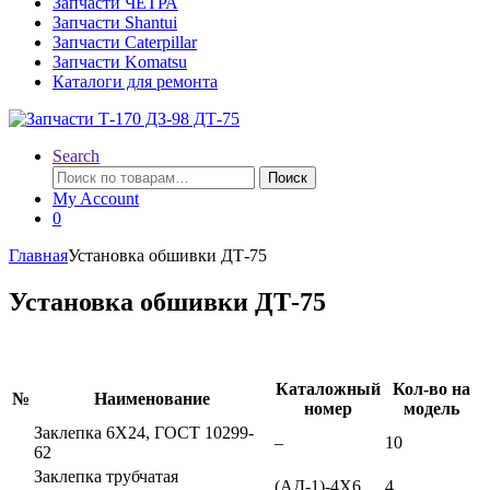
Запчасти ЧЕТРА
Запчасти Shantui
Запчасти Caterpillar
Запчасти Komatsu
Каталоги для ремонта
Search
Искать:
Поиск
My Account
0
Главная
Установка обшивки ДТ-75
Установка обшивки ДТ-75
Каталожный
Кол-во на
№
Наименование
номер
модель
Заклепка 6Х24, ГОСТ 10299-
–
10
62
Заклепка трубчатая
(АД-1)-4Х6
4