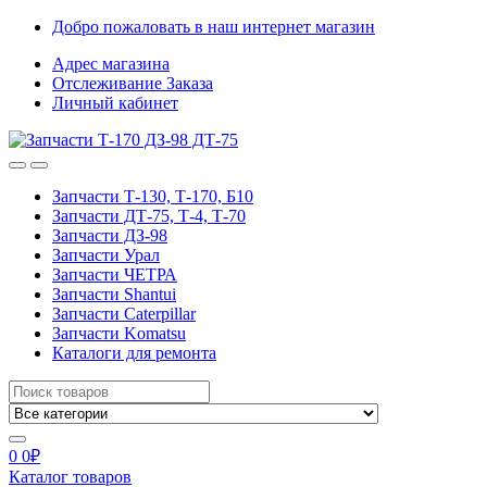
Skip
Skip
Добро пожаловать в наш интернет магазин
to
to
Адрес магазина
navigation
content
Отслеживание Заказа
Личный кабинет
Запчасти Т-130, Т-170, Б10
Запчасти ДТ-75, Т-4, Т-70
Запчасти ДЗ-98
Запчасти Урал
Запчасти ЧЕТРА
Запчасти Shantui
Запчасти Caterpillar
Запчасти Komatsu
Каталоги для ремонта
Search
for:
0
0
₽
Каталог товаров