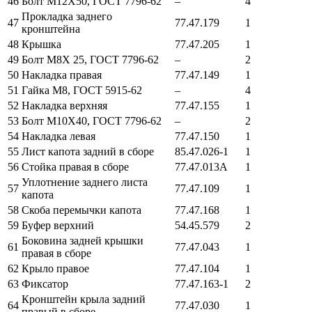
46
Болт М12Х50, ГОСТ 7796-62
–
4
Прокладка заднего
47
77.47.179
1
кронштейна
48
Крышка
77.47.205
1
49
Болт М8Х 25, ГОСТ 7796-62
–
2
50
Накладка правая
77.47.149
1
51
Гайка М8, ГОСТ 5915-62
–
4
52
Накладка верхняя
77.47.155
1
53
Болт М10Х40, ГОСТ 7796-62
–
2
54
Накладка левая
77.47.150
1
55
Лист капота задний в сборе
85.47.026-1
1
56
Стойка правая в сборе
77.47.013А
1
Уплотнение заднего листа
57
77.47.109
1
капота
58
Скоба перемычки капота
77.47.168
1
59
Буфер верхний
54.45.579
2
Боковина задней крышки
61
77.47.043
1
правая в сборе
62
Крыло правое
77.47.104
1
63
Фиксатор
77.47.163-1
2
Кронштейн крыла задний
64
77.47.030
1
правый в сборе