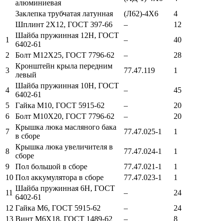
алюминиевая
Заклепка трубчатая латунная
(Л62)-4Х6
4
Шплинт 2Х12, ГОСТ 397-66
–
12
Шайба пружинная 12Н, ГОСТ
1
–
40
6402-61
2
Болт М12Х25, ГОСТ 7796-62
–
28
Кронштейн крыла передним
3
77.47.119
1
левый
Шайба пружинная 10Н, ГОСТ
4
–
45
6402-61
5
Гайка М10, ГОСТ 5915-62
–
20
6
Болт М10Х20, ГОСТ 7796-62
–
20
Крышка люка масляного бака
7
77.47.025-1
1
в сборе
Крышка люка увеличителя в
8
77.47.024-1
1
сборе
9
Пол большой в сборе
77.47.021-1
1
10
Пол аккумулятора в сборе
77.47.023-1
1
Шайба пружинная 6Н, ГОСТ
11
–
24
6402-61
12
Гайка М6, ГОСТ 5915-62
–
24
13
Винт М6Х18, ГОСТ 1489-62
–
8