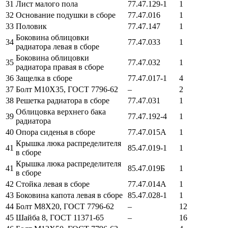
31
Лист малого пола
77.47.129-1
1
32
Основание подушки в сборе
77.47.016
1
33
Половик
77.47.147
1
Боковина облицовки
34
77.47.033
1
радиатора левая в сборе
Боковина облицовки
35
77.47.032
1
радиатора правая в сборе
36
Защелка в сборе
77.47.017-1
4
37
Болт М10Х35, ГОСТ 7796-62
–
2
38
Решетка радиатора в сборе
77.47.031
1
Облицовка верхнего бака
39
77.47.192-4
1
радиатора
40
Опора сиденья в сборе
77.47.015А
1
Крышка люка распределителя
41
85.47.019-1
1
в сборе
Крышка люка распределителя
41
85.47.019Б
1
в сборе
42
Стойка левая в сборе
77.47.014А
1
43
Боковина капота левая в сборе
85.47.028-1
1
44
Болт М8Х20, ГОСТ 7796-62
–
12
45
Шайба 8, ГОСТ 11371-65
–
16