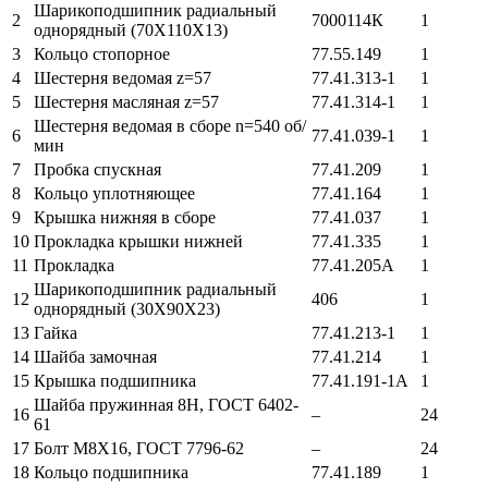
Шарикоподшипник радиальный
2
7000114К
1
однорядный (70Х110Х13)
3
Кольцо стопорное
77.55.149
1
4
Шестерня ведомая z=57
77.41.313-1
1
5
Шестерня масляная z=57
77.41.314-1
1
Шестерня ведомая в сборе n=540 об/
6
77.41.039-1
1
мин
7
Пробка спускная
77.41.209
1
8
Кольцо уплотняющее
77.41.164
1
9
Крышка нижняя в сборе
77.41.037
1
10
Прокладка крышки нижней
77.41.335
1
11
Прокладка
77.41.205А
1
Шарикоподшипник радиальный
12
406
1
однорядный (30Х90Х23)
13
Гайка
77.41.213-1
1
14
Шайба замочная
77.41.214
1
15
Крышка подшипника
77.41.191-1А
1
Шайба пружинная 8Н, ГОСТ 6402-
16
–
24
61
17
Болт М8Х16, ГОСТ 7796-62
–
24
18
Кольцо подшипника
77.41.189
1