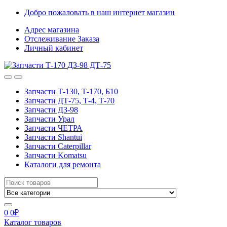
Skip
Skip
Добро пожаловать в наш интернет магазин
to
to
Адрес магазина
navigation
content
Отслеживание Заказа
Личный кабинет
Запчасти Т-130, Т-170, Б10
Запчасти ДТ-75, Т-4, Т-70
Запчасти ДЗ-98
Запчасти Урал
Запчасти ЧЕТРА
Запчасти Shantui
Запчасти Caterpillar
Запчасти Komatsu
Каталоги для ремонта
Search
for:
0
0
₽
Каталог товаров