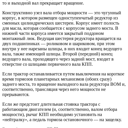
то и выходной вал прекращает вращение.
Конструктивно узел вала отбора мощности — это чугунный
корпус, в котором размещен одноступенчатый редуктор из
сменных цилиндрических шестерен. Корпус имеет полость
для масла, которая сообщается с корпусом заднего моста. В
нижней части корпуса имеется закрытый поддоном
монтажный люк. Ведущая шестерня редуктора вращается на
двух подшипниках — роликовом и шариковом, при этом
внутри у нее нарезаны шлицы, в них входит конец ведущего
вала, также имеющий шлицы. Второй (передний) конец
ведущего вала, проходящего через задний мост, входит в
отверстие со шлицами первичного вала КПП.
Если трактор останавливается путем выключения на короткое
время тормозов планетарных механизмов (обоих сразу)
заднего моста, то вращение выходного вала редуктора ВОМ и,
соответственно, трансляция через него мощности не
прерываются.
Если же предстоит длительная стоянка трактора с
работающим двигателем (и, соответственно, валом отбора
мощности), рычаг КПП необходимо установить на
«нейтралку», а педаль тормоза остановочного — на защелку.