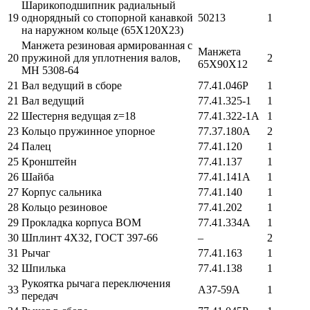
Шарикоподшипник радиальный
19
однорядный со стопорной канавкой
50213
1
на наружном кольце (65Х120Х23)
Манжета резиновая армированная с
Манжета
20
пружиной для уплотнения валов,
2
65Х90Х12
МН 5308-64
21
Вал ведущий в сборе
77.41.046Р
1
21
Вал ведущий
77.41.325-1
1
22
Шестерня ведущая z=18
77.41.322-1А
1
23
Кольцо пружинное упорное
77.37.180А
2
24
Палец
77.41.120
1
25
Кронштейн
77.41.137
1
26
Шайба
77.41.141А
1
27
Корпус сальника
77.41.140
1
28
Кольцо резиновое
77.41.202
1
29
Прокладка корпуса ВОМ
77.41.334А
1
30
Шплинт 4Х32, ГОСТ 397-66
–
2
31
Рычаг
77.41.163
1
32
Шпилька
77.41.138
1
Рукоятка рычага переключения
33
А37-59А
1
передач