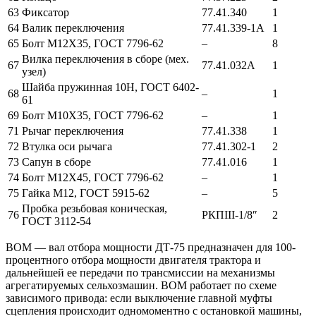
63
Фиксатор
77.41.340
1
64
Валик переключения
77.41.339-1А
1
65
Болт М12Х35, ГОСТ 7796-62
–
8
Вилка переключения в сборе (мех.
67
77.41.032А
1
узел)
Шайба пружинная 10Н, ГОСТ 6402-
68
–
1
61
69
Болт М10Х35, ГОСТ 7796-62
–
1
71
Рычаг переключения
77.41.338
1
72
Втулка оси рычага
77.41.302-1
2
73
Сапун в сборе
77.41.016
1
74
Болт М12Х45, ГОСТ 7796-62
–
1
75
Гайка М12, ГОСТ 5915-62
–
5
Пробка резьбовая коническая,
76
РКПIII-1/8″
2
ГОСТ 3112-54
ВОМ — вал отбора мощности ДТ-75 предназначен для 100-
процентного отбора мощности двигателя трактора и
дальнейшей ее передачи по трансмиссии на механизмы
агрегатируемых сельхозмашин. ВОМ работает по схеме
зависимого привода: если выключение главной муфты
сцепления происходит одномоментно с остановкой машины,