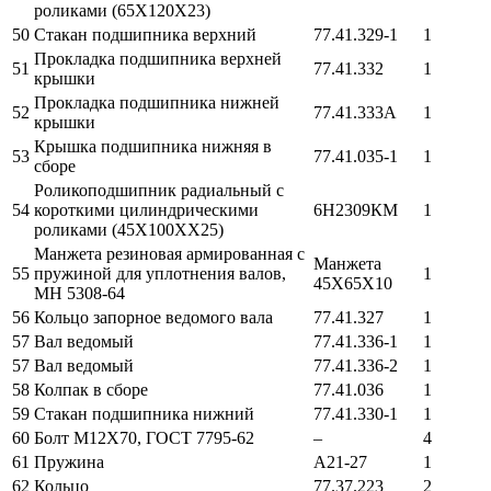
роликами (65Х120Х23)
50
Стакан подшипника верхний
77.41.329-1
1
Прокладка подшипника верхней
51
77.41.332
1
крышки
Прокладка подшипника нижней
52
77.41.333А
1
крышки
Крышка подшипника нижняя в
53
77.41.035-1
1
сборе
Роликоподшипник радиальный с
54
короткими цилиндрическими
6Н2309КМ
1
роликами (45Х100ХХ25)
Манжета резиновая армированная с
Манжета
55
пружиной для уплотнения валов,
1
45Х65Х10
МН 5308-64
56
Кольцо запорное ведомого вала
77.41.327
1
57
Вал ведомый
77.41.336-1
1
57
Вал ведомый
77.41.336-2
1
58
Колпак в сборе
77.41.036
1
59
Стакан подшипника нижний
77.41.330-1
1
60
Болт М12Х70, ГОСТ 7795-62
–
4
61
Пружина
А21-27
1
62
Кольцо
77.37.223
2