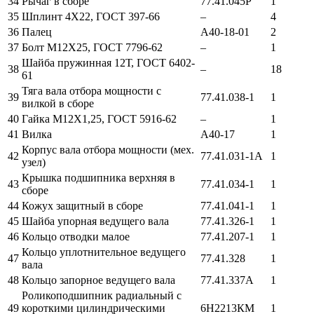
34
Рычаг в сборе
77.41.045Р
1
35
Шплинт 4Х22, ГОСТ 397-66
–
4
36
Палец
А40-18-01
2
37
Болт М12Х25, ГОСТ 7796-62
–
1
Шайба пружинная 12Т, ГОСТ 6402-
38
–
18
61
Тяга вала отбора мощности с
39
77.41.038-1
1
вилкой в сборе
40
Гайка М12Х1,25, ГОСТ 5916-62
–
1
41
Вилка
А40-17
1
Корпус вала отбора мощности (мех.
42
77.41.031-1А
1
узел)
Крышка подшипника верхняя в
43
77.41.034-1
1
сборе
44
Кожух защитный в сборе
77.41.041-1
1
45
Шайба упорная ведущего вала
77.41.326-1
1
46
Кольцо отводки малое
77.41.207-1
1
Кольцо уплотнительное ведущего
47
77.41.328
1
вала
48
Кольцо запорное ведущего вала
77.41.337А
1
Роликоподшипник радиальный с
49
короткими цилиндрическими
6Н2213КМ
1