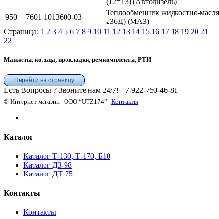
(12=13) (Автодизель)
Теплообменник жидкостно-масл
950
7601-1013600-03
236Д) (МАЗ)
Страница:
1
2
3
4
5
6
7
8
9
10
11
12
13
14
15
16
17
18
19
20
21
22
Манжеты, кольца, прокладки, ремкомплекты, РТИ
Перейти на страницу
Есть Вопросы ? Звоните нам 24/7!
+7-922-750-46-81
© Интернет магазин | ООО “UTZ174” |
Контакты
Каталог
Каталог Т-130, Т-170, Б10
Каталог ДЗ-98
Каталог ДТ-75
Контакты
Контакты