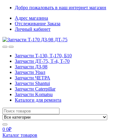
Skip
Skip
Добро пожаловать в наш интернет магазин
to
to
Адрес магазина
navigation
content
Отслеживание Заказа
Личный кабинет
Запчасти Т-130, Т-170, Б10
Запчасти ДТ-75, Т-4, Т-70
Запчасти ДЗ-98
Запчасти Урал
Запчасти ЧЕТРА
Запчасти Shantui
Запчасти Caterpillar
Запчасти Komatsu
Каталоги для ремонта
Search
for:
0
0
₽
Каталог товаров