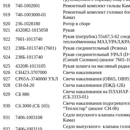
918
740-1002001
Ремонтный комплект гильзы Кам
Ремонтный комплект головки бло
919
740-1003000-01
Камаз
920
236-1028180
Ротор в сборе
921
4320Я2-1015058
Рукав
Рукав (патрубок) 55х67,5-62 со
922
7601-1013740
теплообменника МАЗ,УРАЛ,КРА
923
238Б-1013740 (7601)
Рукав соединительный (Резина)
Рукав соединительный УРАЛ (D=
924
238Б-1013740
(Синий Силикон) (аналог 7601-1
925
4320Я-1013105
Рукав шланга на масляный радиа
926
СН423-3707000
Свеча накаливания
927
СР65А-3740000 УХЛ
Свеча накаливания (ОВ65, ОВ95
928
СН-04-20
Свеча накаливания (ПЖД-12Б)
Свеча накаливания на ПЛАНАР
929
СБ 886
(СБ.3333-01)
Свеча накаливания подогревате
930
Сб.3000 (СБ 165)
“Теплостар” (аналог СН-06)
Седло впускного клапана головк
931
7406-1003108
Камаз
Седло выпускного клапана голо
932
7406-1003110