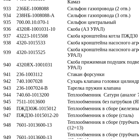
Камаз
933
236БЕ-1008088
Сильфон газопровода (2 отв.)
934
238НБ-1008088-А
Сильфон газопровода (3 отв.)
935
700.00.10.070-1
Сильфон центральный
936
4320Я-1001031-10
Скоба (АЗ УРАЛ)
937
43223-1015508
Скоба кронштейна котла ПЖД30
938
4320-1015533
Скоба кронштейна насосного аг
Скоба кронштейна насосного аг
939
4320-1015525
УРАЛ)
Скоба прижимная подушек подв
940
4320ЯХ-1001031
УРАЛ)
941
236-1003112
Стакан форсунки
942
740.1007028
Сухарь клапана головки цилинд
943
236-1007024-В
Тарелка пружин клапана
944
740.60-1013200
Теплообменник Сатурн (аналог 7
945
7511-1013600
Теплообменник без патрубков (Я
946
ПЖД30Ж-1015012
Теплообменник в сборе (железны
947
ПЖД30-1015012-20
Теплообменник в сборе (сталь)
Теплообменник в сборе (трубчат
948
7601-1013600-13
(12=13)
Теплообменник в сборе (трубчат
949
7601-1013600-13