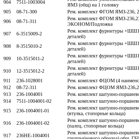
904
7511-1003004
ЯМЗ (общ) на 1 головку
905
08-71-300
Рем. комплект ФГОМ ЯМЗ-236, 23
Рем. комплект ФГОМ ЯМЗ-236,238
906
08-71-311
ЭКОНОМ/Подложка
Рем. комплект фурнитуры +ШШ12
907
6-3515009-2
деталей)
Рем. комплект фурнитуры +ШШ14
908
8-3515010-2
деталей)
Рем. комплект фурнитуры +ШШ16
909
10-3515011-2
деталей)
Рем. комплект фурнитуры +ШШ18
910
12-3515012-2
деталей)
911
236-1028001
Рем. комплект ФЦОМ (4 наимено
912
08-72-311
Рем. комплект ФЦОМ ЯМЗ-236,2
913
236-1004001
Рем. комплект шатунно-поршнев
914
7511-1004001-02
Рем. комплект шатунно-поршнев
Рем. комплект шатунно-поршнев
915
236-1004001-01
(втулка, стопорные кольца)
Рем. комплект шатунно-поршнев
916
236-1004001-02
(палец, стопорные кольца)
Рем. комплект шатунно-поршнев
917
236НЕ-1004001
группы(нового образца) общ. ГБ